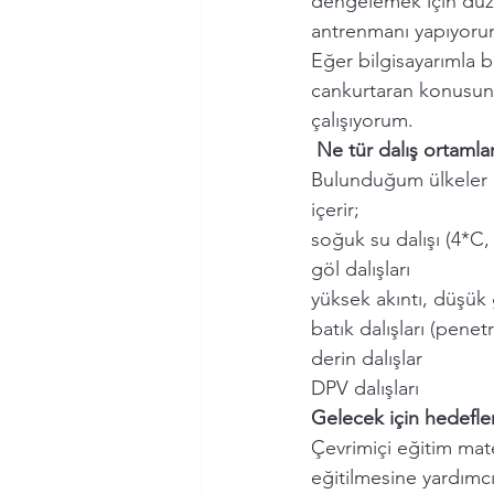
dengelemek için düze
antrenmanı yapıyoru
Eğer bilgisayarımla b
cankurtaran konusund
çalışıyorum. 
Ne tür dalış ortamla
Bulunduğum ülkeler bo
içerir;
soğuk su dalışı (4*C, 
göl dalışları
yüksek akıntı, düşük g
batık dalışları (penet
derin dalışlar
DPV dalışları
Gelecek için hedefler
Çevrimiçi eğitim ma
eğitilmesine yardımc