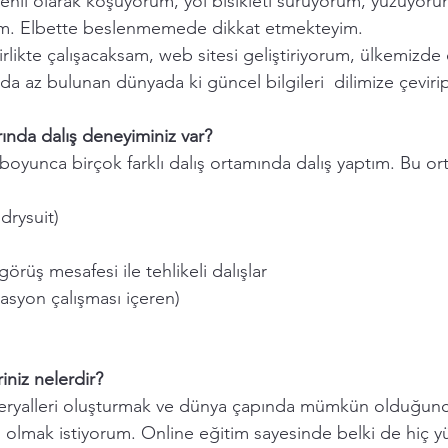
nli olarak koşuyorum, yol bisikleti sürüyorum, yüzüyoru
m. Elbette beslenmemede dikkat etmekteyim.
irlikte çalışacaksam, web sitesi geliştiriyorum, ülkemizde 
a az bulunan dünyada ki güncel bilgileri  dilimize çeviri
rında dalış deneyiminiz var? 
yunca birçok farklı dalış ortamında dalış yaptım. Bu ort
drysuit)
örüş mesafesi ile tehlikeli dalışlar
rasyon çalışması içeren)
iniz nelerdir? 
teryalleri oluşturmak ve dünya çapında mümkün olduğunc
ı olmak istiyorum. Online eğitim sayesinde belki de hiç y