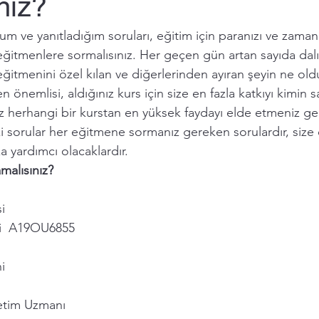
nız?
ve yanıtladığım soruları, eğitim için paranızı ve zamanın
tmenlere sormalısınız. Her geçen gün artan sayıda dalı
 eğitmenini özel kılan ve diğerlerinden ayıran şeyin ne ol
n önemlisi, aldığınız kurs için size en fazla katkıyı kimin 
ız herhangi bir kurstan en yüksek faydayı elde etmeniz ge
i sorular her eğitmene sormanız gereken sorulardır, size
a yardımcı olacaklardır. 
malısınız?
i
si  A19OU6855
i
etim Uzmanı