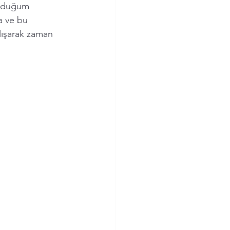
unduğum 
a ve bu 
lışarak zaman 