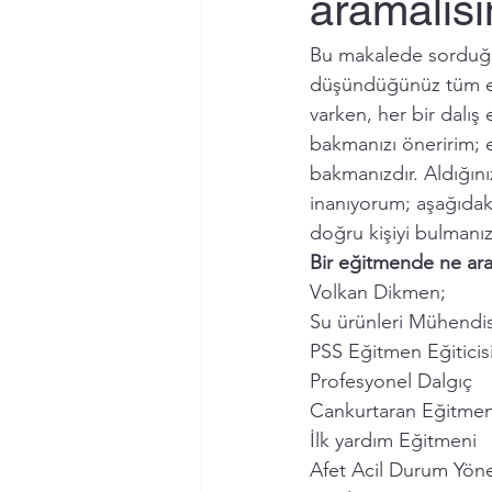
aramalısı
Bu makalede sorduğum 
düşündüğünüz tüm eği
varken, her bir dalış
bakmanızı öneririm; e
bakmanızdır. Aldığın
inanıyorum; aşağıdak
doğru kişiyi bulmanız
Bir eğitmende ne ara
Volkan Dikmen;
Su ürünleri Mühendis
PSS Eğitmen Eğitici
Profesyonel Dalgıç
Cankurtaran Eğitmen
İlk yardım Eğitmeni
Afet Acil Durum Yön