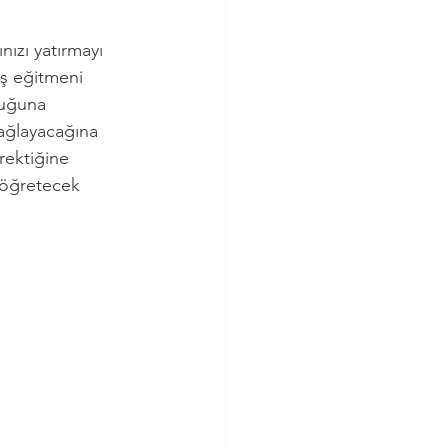
ızı yatırmayı 
ş eğitmeni 
duğuna 
sağlayacağına 
rektiğine 
 öğretecek 