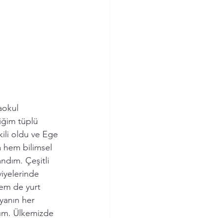
aokul 
iğim tüplü 
ili oldu ve Ege 
a hem bilimsel 
ndım. Çeşitli 
viyelerinde 
em de yurt 
yanın her 
rum. Ülkemizde 