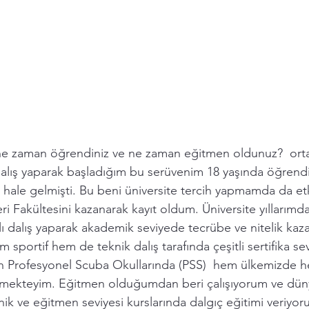
 ne zaman öğrendiniz ve ne zaman eğitmen oldunuz?  ort
alış yaparak başladığım bu serüvenim 18 yaşında öğrend
i hale gelmişti. Bu beni üniversite tercih yapmamda da etk
eri Fakültesini kazanarak kayıt oldum. Üniversite yıllarımd
ı dalış yaparak akademik seviyede tecrübe ve nitelik kaza
m sportif hem de teknik dalış tarafında çeşitli sertifika se
an Profesyonel Scuba Okullarında (PSS)  hem ülkemizde h
tmekteyim. Eğitmen olduğumdan beri çalışıyorum ve dün
nik ve eğitmen seviyesi kurslarında dalgıç eğitimi veriyo