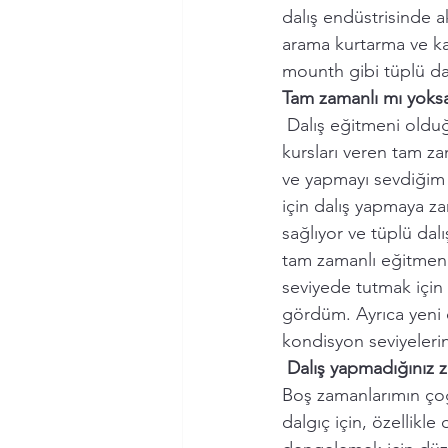
dalış endüstrisinde a
arama kurtarma ve kam
mounth gibi tüplü dal
T
am zamanlı mı yoksa
 Dalış eğitmeni olduğumdan beri sektörde tam zamanlı olarak çalışıyorum. Aktif olarak dalış 
kursları veren tam za
ve yapmayı sevdiğim 
için dalış yapmaya z
sağlıyor ve tüplü dal
tam zamanlı eğitmenle
seviyede tutmak için 
gördüm. Ayrıca yeni d
kondisyon seviyelerin
Dalış yapmadığınız z
Boş zamanlarımın çoğ
dalgıç için, özellikl