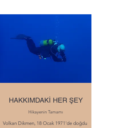
HAKKIMDAKİ HER ŞEY
Hikayenin Tamamı
Volkan Dikmen, 18 Ocak 1971'de doğdu